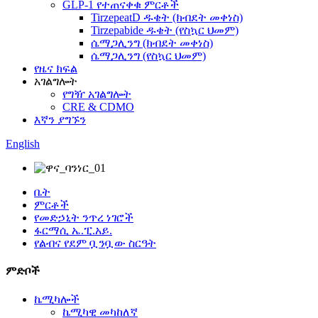
GLP-1 የተጠናቀቁ ምርቶች
TirzepeatD ዱቄት (ክብደት መቀነስ)
Tirzepabide ዱቄት (የስኳር ህመም)
ሴማጋሊንግ (ክብደት መቀነስ)
ሴማጋሊንግ (የስኳር ህመም)
የዜና ክፍል
አገልግሎት
የግዥ አገልግሎት
CRE & CDMO
እኛን ያግኙን
English
ቤት
ምርቶች
የመድኃኒት ንጥረ ነገሮች
ፋርማሲ ኤ.ፒ.አይ.
የልብና የደም ቧንቧው ስርዓት
ምድቦች
ኬሚካሎች
ኬሚካዊ መካከለኛ