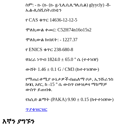
ስም: - n- (n- (n- g-ጊሊሲሊግሊሲል) glyycly) -8-
ኤል-ሊስሺስትሪስቲን
የ CAS ቁጥር 14636-12-12-5
ሞለኪውል ቀመር: C52H74n16o15s2
ሞለኪውል ክብደት: - 1227.37
የ ENICS ቁጥር 238-680-8
የበረራ ነጥብ 1824.0 ± 65.0 ° ሴ (ተተነበየ)
ውሸት 1.46 ± 0.1 G / CM3 (ከተተነበየው)
የማጠራቀሚያ ሁኔታዎች-በጨለማ ቦታ, ኢንሹራንስ
ከባቢ አየር, ከ -15 ° ሴ ውስጥ በቀዝቃዛ ማከማቻ
ውስጥ ይጠብቁ.
የአሲድ ልማት (PAKA) 9.90 ± 0.15 (ከተተነበየው)
ጥያቄ
ዝርዝር
እኛን ያግኙን