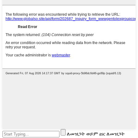
ለመዝጋት ወይም asc ለመዝጋት