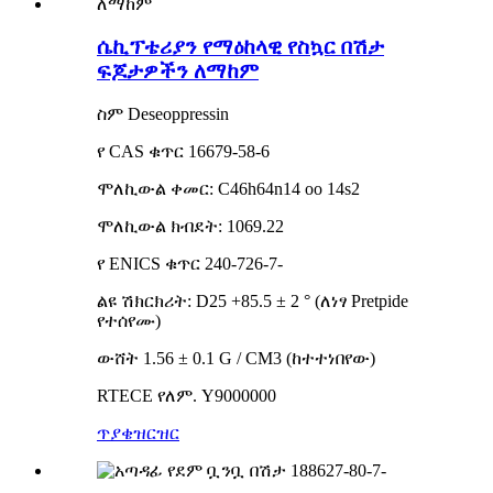
ሴኪፕቴሪያን የማዕከላዊ የስኳር በሽታ
ፍጆታዎችን ለማከም
ስም Deseoppressin
የ CAS ቁጥር 16679-58-6
ሞለኪውል ቀመር: C46h64n14 oo 14s2
ሞለኪውል ክብደት: 1069.22
የ ENICS ቁጥር 240-726-7-
ልዩ ሽክርክሪት: D25 +85.5 ± 2 ° (ለነፃ Pretpide
የተሰየሙ)
ውሸት 1.56 ± 0.1 G / CM3 (ከተተነበየው)
RTECE የለም. Y9000000
ጥያቄ
ዝርዝር