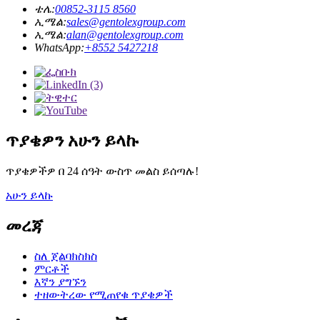
ቴሌ:
00852-3115 8560
ኢሜል:
sales@gentolexgroup.com
ኢሜል:
alan@gentolexgroup.com
WhatsApp:
+8552 5427218
ጥያቄዎን አሁን ይላኩ
ጥያቄዎችዎ በ 24 ሰዓት ውስጥ መልስ ይሰጣሉ!
አሁን ይላኩ
መረጃ
ስለ ጀልባክስክስ
ምርቶች
እኛን ያግኙን
ተዘውትረው የሚጠየቁ ጥያቄዎች