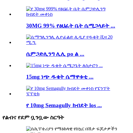
30MG 99% የፅህፈት ቤት ሴሚጋላይት ...
ሴምጋድሊንግ ሊሊ po ል ...
15mg ነጭ ዱቄት ሴማዋቱቲ ...
የ 10mg Semagully ክብደት los ...
የልብና የደም ቧንቧው ስርዓት