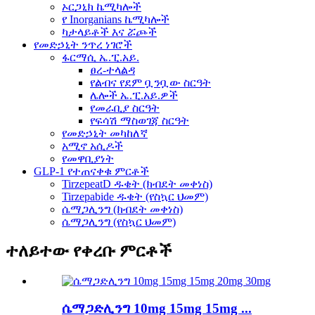
ኦርጋኒክ ኬሚካሎች
የ Inorganians ኬሚካሎች
ካታላይቶች እና ሯጮች
የመድኃኒት ንጥረ ነገሮች
ፋርማሲ ኤ.ፒ.አይ.
ፀረ-ተላልዳ
የልብና የደም ቧንቧው ስርዓት
ሌሎች ኤ.ፒ.አይ.ዎች
የመራቢያ ስርዓት
የፍሳሽ ማስወገጃ ስርዓት
የመድኃኒት መካከለኛ
አሚኖ አሲዶች
የመዋቢያነት
GLP-1 የተጠናቀቁ ምርቶች
TirzepeatD ዱቄት (ክብደት መቀነስ)
Tirzepabide ዱቄት (የስኳር ህመም)
ሴማጋሊንግ (ክብደት መቀነስ)
ሴማጋሊንግ (የስኳር ህመም)
ተለይተው የቀረቡ ምርቶች
ሴማጋድሊንግ 10mg 15mg 15mg ...