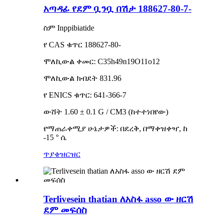
አጣዳፊ የደም ቧንቧ በሽታ 188627-80-7-
ስም Inppibiatide
የ CAS ቁጥር 188627-80-
ሞለኪውል ቀመር: C35h49n19O11o12
ሞለኪውል ክብደት 831.96
የ ENICS ቁጥር: 641-366-7
ውሸት 1.60 ± 0.1 G / CM3 (ከተተነበየው)
የማጠራቀሚያ ሁኔታዎች: በደረቅ, በማቀዝቀዣ, ከ
-15 ° ሴ
ጥያቄ
ዝርዝር
Terlivesein thatian ለአስፋ asso ው ዘርሽ
ደም መፍሰስ