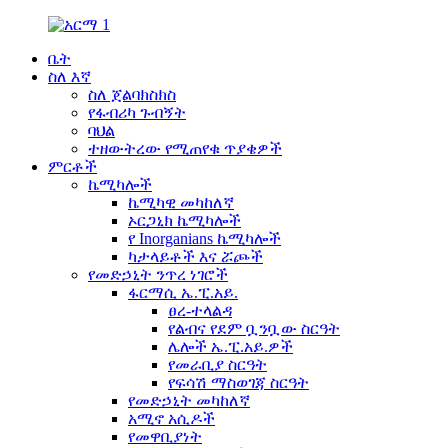
ቤት
ስለ እኛ
ስለ ጀልባክስክስ
የፋብሪካ ጉብኝት
ባህል
ተዘውትረው የሚጠየቁ ጥያቄዎች
ምርቶች
ኬሚካሎች
ኬሚካዊ መካከለኛ
ኦርጋኒክ ኬሚካሎች
የ Inorganians ኬሚካሎች
ካታላይቶች እና ሯጮች
የመድኃኒት ንጥረ ነገሮች
ፋርማሲ ኤ.ፒ.አይ.
ፀረ-ተላልዳ
የልብና የደም ቧንቧው ስርዓት
ሌሎች ኤ.ፒ.አይ.ዎች
የመራቢያ ስርዓት
የፍሳሽ ማስወገጃ ስርዓት
የመድኃኒት መካከለኛ
አሚኖ አሲዶች
የመዋቢያነት