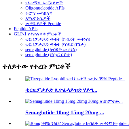
የፋርማሲ ኤፒአይዎች
Oligonucleotide APIs
ፋርማ መካከለኛ
አሚኖ አሲዶች
መዋቢያዎች Peptide
Peptide APIs
GLP-1 የተጠናቀቁ ምርቶች
ቲርዜፓታይድ ዱቄት (ክብደት መቀነስ)
ቲርዜፓታይድ ዱቄት (የስኳር በሽታ)
semaglutide (ክብደት መቀነስ)
semaglutide (የስኳር በሽታ)
ተለይተው የቀረቡ ምርቶች
ቲርዜፓታይድ ሊዮፊላይዝድ ሃይግ...
Semaglutide 10mg 15mg 20mg ...