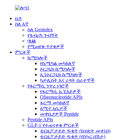
ቤት
ስለ እኛ
ስለ Gentolex
የፋብሪካ ጉብኝት
ባህል
የሚጠየቁ ጥያቄዎች
ምርቶች
ኬሚካሎች
የኬሚካል መካከለኛ
ኦርጋኒክ ኬሚካሎች
ኢንኦርጋኒክ ኬሚካሎች
ካታሊስት እና ረዳት ሰራተኞች
የፋርማሲ ንጥረ ነገሮች
የፋርማሲ ኤፒአይዎች
Oligonucleotide APIs
ፋርማ መካከለኛ
አሚኖ አሲዶች
መዋቢያዎች Peptide
Peptide APIs
GLP-1 የተጠናቀቁ ምርቶች
ቲርዜፓታይድ ዱቄት (ክብደት መቀነስ)
ቲርዜፓታይድ ዱቄት (የስኳር በሽታ)