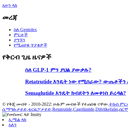
አሁን ላክ
መረጃ
ስለ Gentolex
ምርቶች
ያግኙን
የሚጠየቁ ጥያቄዎች
የቅርብ ጊዜ ዜናዎች
ስለ GLP-1 ምን ያህል ያውቃሉ?
Retatrutide እንዴት ነው የሚሰራው? ውጤቶችን
Semaglutide እንዴት ክብደትን ለመቀነስ ይረዳል?
© የቅጂ መብት - 2010-2022: ሁሉም መብቶች የተጠበቁ ናቸው.
ትኩስ ምር
ሴማግሉታይድ
,
ቲርዜፓታይድ
,
Retatrutide
,
Cagrilintide
,
Difelikefalin
,
ሰር
ኢሜል ላክ
አለን