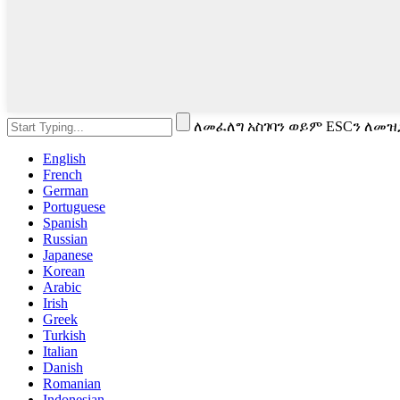
ለመፈለግ አስገባን ወይም ESCን ለመዝ
English
French
German
Portuguese
Spanish
Russian
Japanese
Korean
Arabic
Irish
Greek
Turkish
Italian
Danish
Romanian
Indonesian