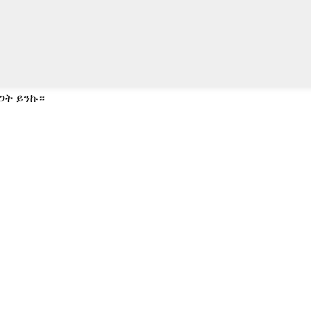
ጋት ይንኩ።