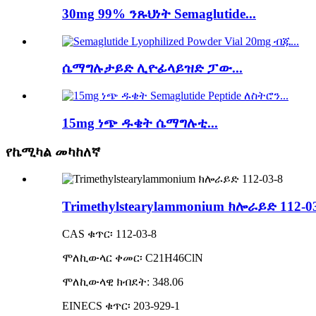
30mg 99% ንጹህነት Semaglutide...
ሴማግሉታይድ ሊዮፊላይዝድ ፓው...
15mg ነጭ ዱቄት ሴማግሉቲ...
የኬሚካል መካከለኛ
Trimethylstearylammonium ክሎራይድ 112-0
CAS ቁጥር፡ 112-03-8
ሞለኪውላር ቀመር፡ C21H46ClN
ሞለኪውላዊ ክብደት: 348.06
EINECS ቁጥር፡ 203-929-1