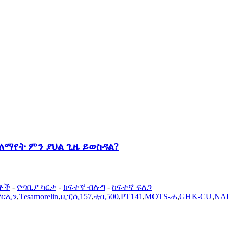
 ለማየት ምን ያህል ጊዜ ይወስዳል?
ቶች
-
የጣቢያ ካርታ
-
ከፍተኛ ብሎግ
-
ከፍተኛ ፍለጋ
ሞርሊን
,
Tesamorelin
,
ቢፒሲ157
,
ቲቢ500
,
PT141
,
MOTS-ሐ
,
GHK-CU
,
NA