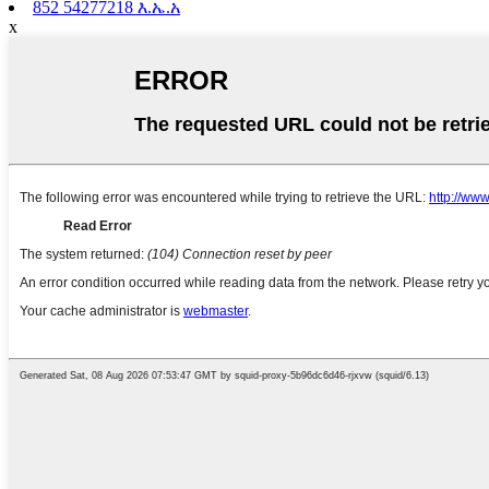
852 54277218 እ.ኤ.አ
x