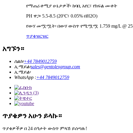
የማጠራቀሚያ ሁኔታዎች፡ ከባቢ አየር፣ የክፍል ሙቀት
PH ዋጋ፡ 5.5-8.5 (20℃፣ 0.05% በH2O)
የውሃ መሟሟት፡ በውሃ ውስጥ የሚሟሟ 1.759 mg/L @ 25
ጥያቄ
ዝርዝር
አግኙን።
ስልክ፡
+44 7849012759
ኢሜይል፡
sales@gentolexgroup.com
ኢሜይል፡
WhatsApp :
+44 7849012759
ጥያቄዎን አሁን ይላኩ።
ጥያቄዎችዎ በ 24 ሰዓታት ውስጥ ምላሽ ይሰጣሉ!