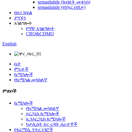
semaglutide (ክብደት መቀነስ)
semaglutide (የስኳር በሽታ)
የዜና ክፍል
ያግኙን
አገልግሎት
የግዥ አገልግሎት
CRO&CDMO
English
ቤት
ምርቶች
ኬሚካሎች
የኬሚካል መካከለኛ
ምድቦች
ኬሚካሎች
የኬሚካል መካከለኛ
ኦርጋኒክ ኬሚካሎች
ኢንኦርጋኒክ ኬሚካሎች
ካታሊስት እና ረዳት ሰራተኞች
የፋርማሲ ንጥረ ነገሮች