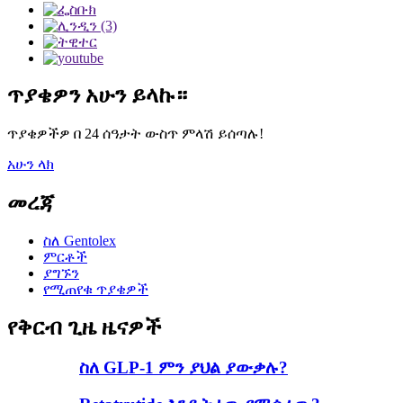
ጥያቄዎን አሁን ይላኩ።
ጥያቄዎችዎ በ 24 ሰዓታት ውስጥ ምላሽ ይሰጣሉ!
አሁን ላክ
መረጃ
ስለ Gentolex
ምርቶች
ያግኙን
የሚጠየቁ ጥያቄዎች
የቅርብ ጊዜ ዜናዎች
ስለ GLP-1 ምን ያህል ያውቃሉ?