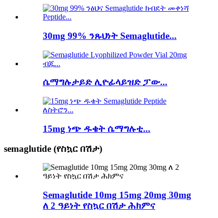
30mg 99% ንጹህነት Semaglutide...
ሴማግሉታይድ ሊዮፊላይዝድ ፓው...
15mg ነጭ ዱቄት ሴማግሉቲ...
semaglutide (የስኳር በሽታ)
Semaglutide 10mg 15mg 20mg 30mg
ለ 2 ዓይነት የስኳር በሽታ ሕክምና