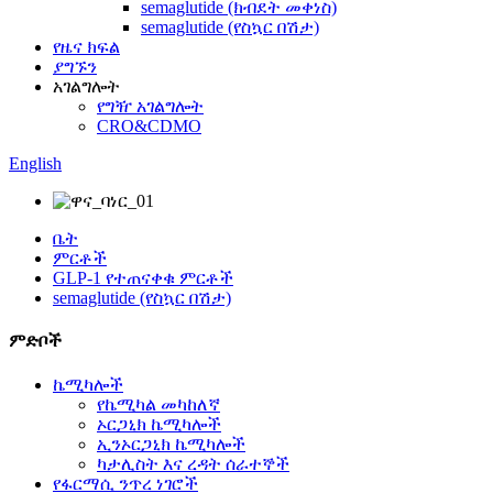
semaglutide (ክብደት መቀነስ)
semaglutide (የስኳር በሽታ)
የዜና ክፍል
ያግኙን
አገልግሎት
የግዥ አገልግሎት
CRO&CDMO
English
ቤት
ምርቶች
GLP-1 የተጠናቀቁ ምርቶች
semaglutide (የስኳር በሽታ)
ምድቦች
ኬሚካሎች
የኬሚካል መካከለኛ
ኦርጋኒክ ኬሚካሎች
ኢንኦርጋኒክ ኬሚካሎች
ካታሊስት እና ረዳት ሰራተኞች
የፋርማሲ ንጥረ ነገሮች