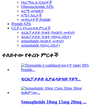
የፋርማሲ ኤፒአይዎች
Oligonucleotide APIs
ፋርማ መካከለኛ
አሚኖ አሲዶች
መዋቢያዎች Peptide
Peptide APIs
GLP-1 የተጠናቀቁ ምርቶች
ቲርዜፓታይድ ዱቄት (ክብደት መቀነስ)
ቲርዜፓታይድ ዱቄት (የስኳር በሽታ)
semaglutide (ክብደት መቀነስ)
semaglutide (የስኳር በሽታ)
ተለይተው የቀረቡ ምርቶች
ቲርዜፓታይድ ሊዮፊላይዝድ ሃይግ...
Semaglutide 10mg 15mg 20mg ...