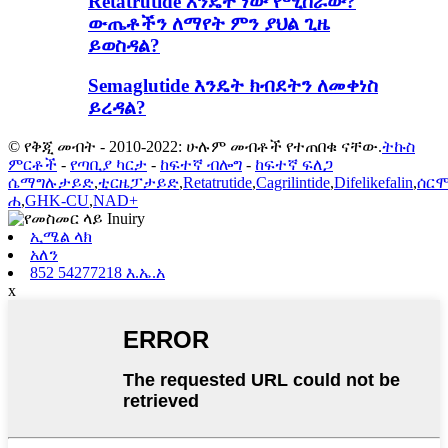
Retatrutide እንዴት ነው የሚሰራው?
ውጤቶችን ለማየት ምን ያህል ጊዜ
ይወስዳል?
Semaglutide እንዴት ክብደትን ለመቀነስ
ይረዳል?
© የቅጂ መብት - 2010-2022: ሁሉም መብቶች የተጠበቁ ናቸው.
ትኩስ
ምርቶች
-
የጣቢያ ካርታ
-
ከፍተኛ ብሎግ
-
ከፍተኛ ፍለጋ
ሴማግሉታይድ
,
ቲርዜፓታይድ
,
Retatrutide
,
Cagrilintide
,
Difelikefalin
,
ሰር
ሐ
,
GHK-CU
,
NAD+
ኢሜል ላክ
አለን
852 54277218 እ.ኤ.አ
x