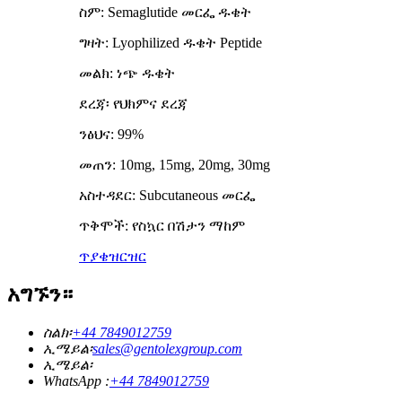
ስም: Semaglutide መርፌ ዱቄት
ግዛት: Lyophilized ዱቄት Peptide
መልክ: ነጭ ዱቄት
ደረጃ፡ የህክምና ደረጃ
ንፅህና: 99%
መጠን: 10mg, 15mg, 20mg, 30mg
አስተዳደር: Subcutaneous መርፌ
ጥቅሞች: የስኳር በሽታን ማከም
ጥያቄ
ዝርዝር
አግኙን።
ስልክ፡
+44 7849012759
ኢሜይል፡
sales@gentolexgroup.com
ኢሜይል፡
WhatsApp :
+44 7849012759