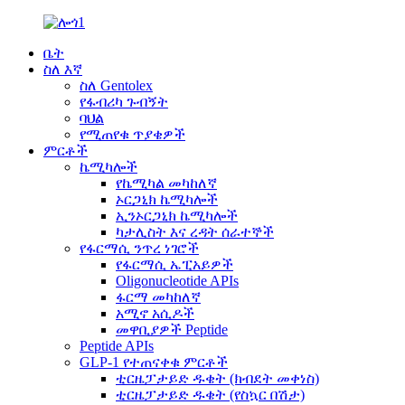
ቤት
ስለ እኛ
ስለ Gentolex
የፋብሪካ ጉብኝት
ባህል
የሚጠየቁ ጥያቄዎች
ምርቶች
ኬሚካሎች
የኬሚካል መካከለኛ
ኦርጋኒክ ኬሚካሎች
ኢንኦርጋኒክ ኬሚካሎች
ካታሊስት እና ረዳት ሰራተኞች
የፋርማሲ ንጥረ ነገሮች
የፋርማሲ ኤፒአይዎች
Oligonucleotide APIs
ፋርማ መካከለኛ
አሚኖ አሲዶች
መዋቢያዎች Peptide
Peptide APIs
GLP-1 የተጠናቀቁ ምርቶች
ቲርዜፓታይድ ዱቄት (ክብደት መቀነስ)
ቲርዜፓታይድ ዱቄት (የስኳር በሽታ)