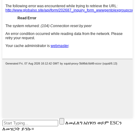
ለመፈለግ አስገባን ወይም ESCን
ለመዝጋት ይንኩ።