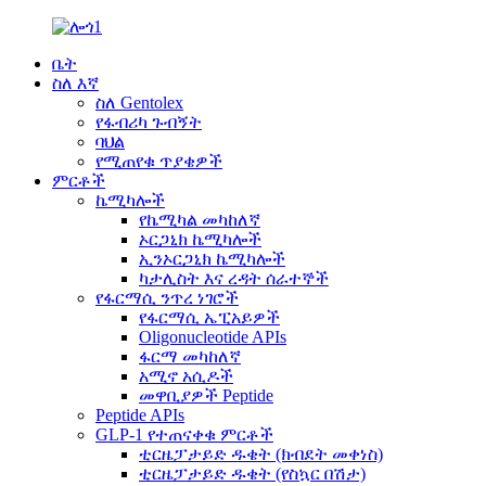
ቤት
ስለ እኛ
ስለ Gentolex
የፋብሪካ ጉብኝት
ባህል
የሚጠየቁ ጥያቄዎች
ምርቶች
ኬሚካሎች
የኬሚካል መካከለኛ
ኦርጋኒክ ኬሚካሎች
ኢንኦርጋኒክ ኬሚካሎች
ካታሊስት እና ረዳት ሰራተኞች
የፋርማሲ ንጥረ ነገሮች
የፋርማሲ ኤፒአይዎች
Oligonucleotide APIs
ፋርማ መካከለኛ
አሚኖ አሲዶች
መዋቢያዎች Peptide
Peptide APIs
GLP-1 የተጠናቀቁ ምርቶች
ቲርዜፓታይድ ዱቄት (ክብደት መቀነስ)
ቲርዜፓታይድ ዱቄት (የስኳር በሽታ)