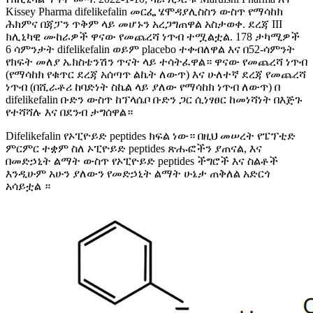
Kissey Pharma difelikefalin መርፌ ሄሞዳያሊስስን ውስጥ የማሳከክ
ሕክምና በጃፓን ጥቅም ላይ መሆኑን አረጋግጠዋል አስታወቀ. ደረጃ III
ክሊኒካዊ ሙከራዎች ዋናው የመጨረሻ ነጥብ ተሟልቷል. 178 ታካሚዎች
6 ሳምንታት difelikefalin ወይም placebo ተቀብለዋል እና በ52-ሳምንት
የክፍት መለያ ኤክስቴንሽን ጥናት ላይ ተሳትፈዋል። ዋናው የመጨረሻ ነጥብ
(የማሳከክ የቁጥር ደረጃ አሰጣጥ ልኬት ለውጥ) እና ሁለተኛ ደረጃ የመጨረሻ
ነጥብ (በሺራቶሪ ከባድነት ስኬል ላይ ያለው የማሳከክ ነጥብ ለውጥ) በ
difelikefalin ቡድን ውስጥ ከፕላሴቦ ቡድን ጋር ሲነፃፀር ከመነሻነት በእጅጉ
የተሻሻሉ እና በደንብ ታግሰዋል።
Difelikefalin የኦፒዮይድ peptides ክፍል ነው። በዚህ መሠረት የፔፕቲድ
ምርምር ተቋም ስለ ኦፒዮይድ peptides ጽሑፎችን ያጠናል, እና
በመድኃኒት ልማት ውስጥ የኦፒዮይድ peptides ችግሮች እና ስልቶች
እንዲሁም አሁን ያለውን የመድኃኒት ልማት ሁኔታ ጠቅለል አድርጎ
አሳይቷል ።