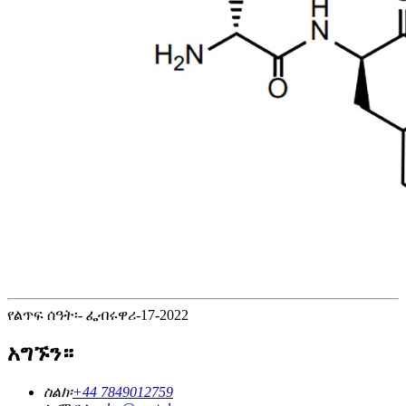
የልጥፍ ሰዓት፡- ፌብሩዋሪ-17-2022
አግኙን።
ስልክ፡
+44 7849012759