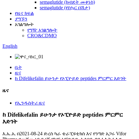
semaglutide (ክብደት መቀነስ)
semaglutide (የስኳር በሽታ)
የዜና ክፍል
ያግኙን
አገልግሎት
የግዥ አገልግሎት
CRO&CDMO
English
ቤት
ዜና
ከ Difelikefalin ይሁንታ የኦፒዮይድ peptides ምርምር እድገት
ዜና
የኢንዱስትሪ ዜና
ከ Difelikefalin ይሁንታ የኦፒዮይድ peptides ምርምር
እድገት
እ.ኤ.አ. በ2021-08-24 ድረስ ካራ ቴራፒዩቲክስ እና የንግድ አጋሩ Vifor