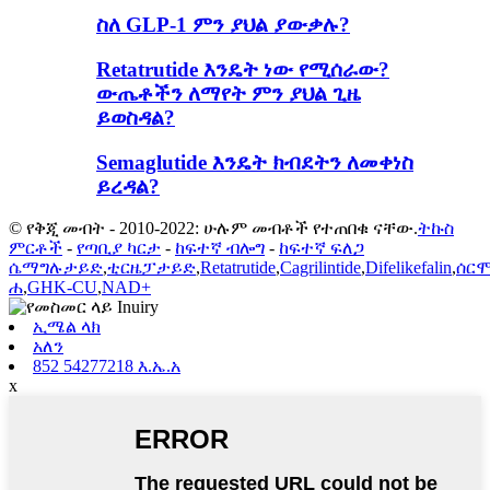
ስለ GLP-1 ምን ያህል ያውቃሉ?
Retatrutide እንዴት ነው የሚሰራው?
ውጤቶችን ለማየት ምን ያህል ጊዜ
ይወስዳል?
Semaglutide እንዴት ክብደትን ለመቀነስ
ይረዳል?
© የቅጂ መብት - 2010-2022: ሁሉም መብቶች የተጠበቁ ናቸው.
ትኩስ
ምርቶች
-
የጣቢያ ካርታ
-
ከፍተኛ ብሎግ
-
ከፍተኛ ፍለጋ
ሴማግሉታይድ
,
ቲርዜፓታይድ
,
Retatrutide
,
Cagrilintide
,
Difelikefalin
,
ሰር
ሐ
,
GHK-CU
,
NAD+
ኢሜል ላክ
አለን
852 54277218 እ.ኤ.አ
x