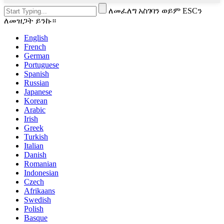
ለመፈለግ አስገባን ወይም ESCን
ለመዝጋት ይንኩ።
English
French
German
Portuguese
Spanish
Russian
Japanese
Korean
Arabic
Irish
Greek
Turkish
Italian
Danish
Romanian
Indonesian
Czech
Afrikaans
Swedish
Polish
Basque