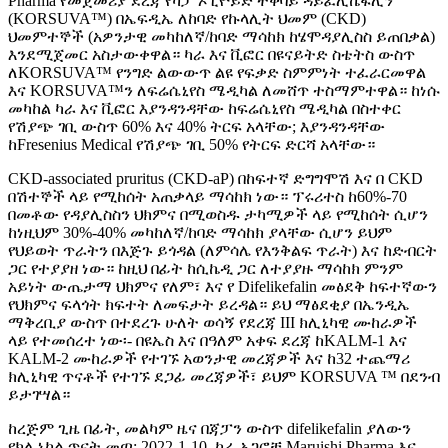
Pharma የመጀመሪያ ደረጃ የካፓ ኦፒዮይድ ተቀባይ ዳይፈሊኬፋሊን
(KORSUVA™) በኤፍዲኤ ለከባድ የኩላሊት ህመም (CKD)
ህመምተኞች (አዎንታዊ መካከለኛ/ከባድ ማሳከክ ከሄሞዳያሊስስ ይጠበቃል)
እንደሚጀመር አስታውቀዋል። ካራ እና ቪፎር በዩናይትድ ስቴትስ ውስጥ
ለKORSUVA™ የንግድ ልውውጥ ልዩ የፍቃድ ስምምነት ተፈራርመዋል
እና KORSUVA™ን ለፍሬሴኒየስ ሜዲካል ለመሸጥ ተስማምተዋል። ከነሱ
መካከል ካራ እና ቪፎር እያንዳንዳቸው ከፍሬሴኒየስ ሜዲካል በስተቀር
የሽያጭ ገቢ ውስጥ 60% እና 40% ትርፍ አላቸው; እያንዳንዳቸው
ከFresenius Medical የሽያጭ ገቢ 50% የትርፍ ድርሻ አላቸው።
CKD-associated pruritus (CKD-aP) በከፍተኛ ድግግሞሽ እና በ CKD
በሽተኞች ላይ የሚከሰት አጠቃላይ ማሳከክ ነው። ፕሩሪተስ ከ60%-70
በመቶው የዳያሊስስን ህክምና በሚወስዱ ታካሚዎች ላይ የሚከሰት ሲሆን
ከነዚህም 30%-40% መካከለኛ/ከባድ ማሳከክ ያላቸው ሲሆን ይህም
የህይወት ጥራትን በእጅጉ ይጎዳል (ለምሳሌ የእንቅልፍ ጥራት) እና ከድብርት
ጋር የተያያዘ ነው። ከዚህ በፊት ከሲኬዲ ጋር ለተያያዙ ማሳከክ ምንም
አይነት ውጤታማ ህክምና የለም፣ እና የ Difelikefalin መፅደቅ ከፍተኛውን
የህክምና ፍላጎት ክፍተት ለመፍታት ይረዳል። ይህ ማፅደቂያ በኤንዲኤ
ማቅረቢያ ውስጥ በተደረጉ ሁለት ወሳኝ የደረጃ III ክሊኒካዊ ሙከራዎች
ላይ የተመሰረተ ነው፡- በዩኤስ እና በዓለም አቀፍ ደረጃ ከKALM-1 እና
KALM-2 ሙከራዎች የተገኙ አወንታዊ መረጃዎች እና ከ32 ተጨማሪ
ክሊኒካዊ ጥናቶች የተገኙ ደጋፊ መረጃዎች፣ ይህም KORSUVA ™ በደንብ
ይታገሣል።
ከረጅም ጊዜ በፊት, መልካም ዜና በጃፓን ውስጥ difelikefalin ያለውን
የክሊኒካል ጥናት መጣ: 2022-1-10, ካራ አጋሮቹ Maruishi Pharma እና