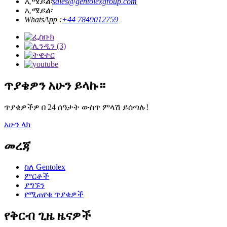
ኢሜይል፡
sales@gentolexgroup.com
ኢሜይል፡
WhatsApp :
+44 7849012759
ጥያቄዎን አሁን ይላኩ።
ጥያቄዎችዎ በ 24 ሰዓታት ውስጥ ምላሽ ይሰጣሉ!
አሁን ላክ
መረጃ
ስለ Gentolex
ምርቶች
ያግኙን
የሚጠየቁ ጥያቄዎች
የቅርብ ጊዜ ዜናዎች