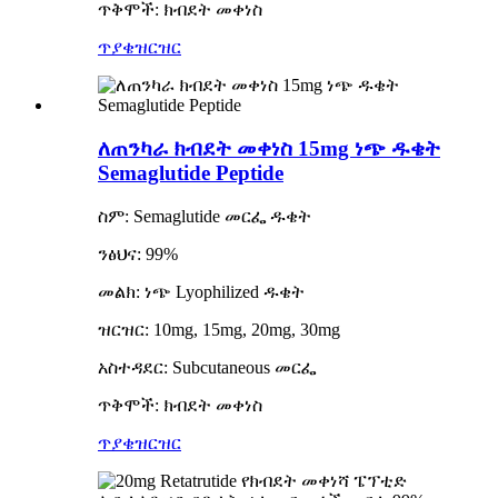
ጥቅሞች: ክብደት መቀነስ
ጥያቄ
ዝርዝር
ለጠንካራ ክብደት መቀነስ 15mg ነጭ ዱቄት
Semaglutide Peptide
ስም: Semaglutide መርፌ ዱቄት
ንፅህና: 99%
መልክ: ነጭ Lyophilized ዱቄት
ዝርዝር: 10mg, 15mg, 20mg, 30mg
አስተዳደር: Subcutaneous መርፌ
ጥቅሞች: ክብደት መቀነስ
ጥያቄ
ዝርዝር