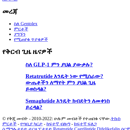
መረጃ
ስለ Gentolex
ምርቶች
ያግኙን
የሚጠየቁ ጥያቄዎች
የቅርብ ጊዜ ዜናዎች
ስለ GLP-1 ምን ያህል ያውቃሉ?
Retatrutide እንዴት ነው የሚሰራው?
ውጤቶችን ለማየት ምን ያህል ጊዜ
ይወስዳል?
Semaglutide እንዴት ክብደትን ለመቀነስ
ይረዳል?
© የቅጂ መብት - 2010-2022: ሁሉም መብቶች የተጠበቁ ናቸው.
ትኩስ
ምርቶች
-
የጣቢያ ካርታ
-
ከፍተኛ ብሎግ
-
ከፍተኛ ፍለጋ
ሴማግሉታይድ
,
ቲርዜፓታይድ
,
Retatrutide
,
Cagrilintide
,
Difelikefalin
,
ሰር