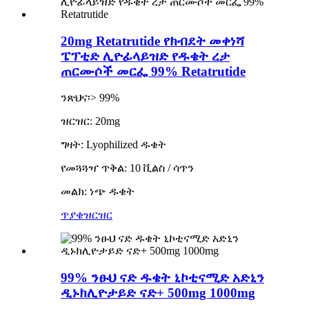
20mg Retatrutide የክብደት መቀነሻ
ፔፕቲድ ሊዮፊላይዝድ የዱቄት ረታ
ጠርሙሶች መርፌ 99% Retatrutide
ንጽህና፡> 99%
ዝርዝር: 20mg
ግዛት: Lyophilized ዱቄት
የመጓጓዣ ጥቅል: 10 ቪልስ / ሳጥን
መልክ: ነጭ ዱቄት
ጥያቄ
ዝርዝር
99% ንፁህ ናድ ዱቄት ኒኮቲናሚድ አድኒን
ዲኑክሊዮታይድ ናድ+ 500mg 1000mg