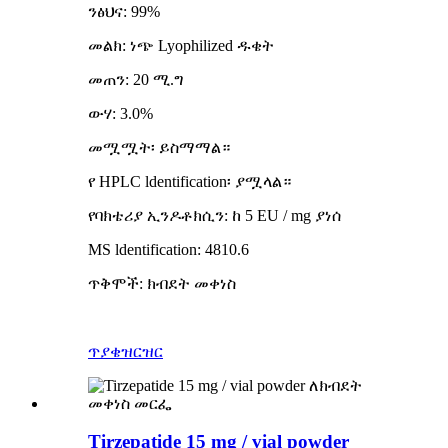
ንፅህና: 99%
መልክ: ነጭ Lyophilized ዱቄት
መጠን: 20 ሚ.ግ
ውሃ: 3.0%
መሟሟት፡ ይስማማል።
የ HPLC ldentification፡ ያሟላል።
የባክቴሪያ ኢንዶቶክሲን: ከ 5 EU / mg ያነሰ
MS ldentification: 4810.6
ጥቅሞች: ክብደት መቀነስ
ጥያቄ
ዝርዝር
Tirzepatide 15 mg / vial powder