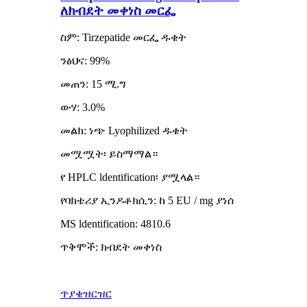
ለክብደት መቀነስ መርፌ
ስም: Tirzepatide መርፌ ዱቄት
ንፅህና: 99%
መጠን: 15 ሚ.ግ
ውሃ: 3.0%
መልክ: ነጭ Lyophilized ዱቄት
መሟሟት፡ ይስማማል።
የ HPLC ldentification፡ ያሟላል።
የባክቴሪያ ኢንዶቶክሲን: ከ 5 EU / mg ያነሰ
MS ldentification: 4810.6
ጥቅሞች: ክብደት መቀነስ
ጥያቄ
ዝርዝር