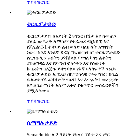
ጥያቄ
ዝርዝር
ቲርዜፓታይድ
ቲርዜፓታይድ ለአይነት 2 የስኳር በሽታ እና ከመጠን
ያለፈ ውፍረት ለማከም የተፈጠረ የጂአይፒ እና
የጂኤልፒ-1 ተቀባይ ልብ ወለድ ባለሁለት አግኖስት
ነው። እንደ አንደኛ ደረጃ “twincretin” ቲርዜፓታይድ
የኢንሱሊን ፍሰትን ያሻሽላል ፣ የግሉካጎን ልቀትን
ያስወግዳል እና የምግብ ፍላጎትን እና የሰውነት
ክብደትን በእጅጉ ይቀንሳል። የእኛ ባለከፍተኛ ንፅህና
ቲርዜፓታይድ ኤፒአይ በኬሚካላዊ የተቀናበረ፣ ከሴል-
ሴል-የተገኙ ቆሻሻዎች የጸዳ፣ እና ለጥራት፣ መረጋጋት
እና ልኬታማነት አለም አቀፍ የቁጥጥር መስፈርቶችን
ያሟላ ነው።
ጥያቄ
ዝርዝር
ሴማግሉታይድ
Semaglutide ለ 2 ዓይነት የስኳር በሽታ እና ሥር