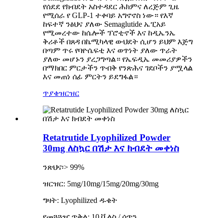
የሰደደ የክብደት አስተዳደር ሕክምና ለረጅም ጊዜ
የሚሰራ የ GLP-1 ተቀባይ አግኖኖስ ነው። የእኛ
ከፍተኛ ንፅህና ያለው Semaglutide ኤፒአይ
የሚመረተው ከሴሎች ፕሮቲኖች እና ከዲኤንኤ
ቅሪቶች በጸዳ በኬሚካላዊ ውህደት ሲሆን ይህም እጅግ
በጣም ጥሩ የባዮሴፍቲ እና ወጥነት ያለው ጥራት
ያለው መሆኑን ያረጋግጣል። የኤፍዲኤ መመሪያዎችን
በማክበር ምርታችን ጥብቅ የንጽሕና ገደቦችን ያሟላል
እና መጠነ ሰፊ ምርትን ይደግፋል።
ጥያቄ
ዝርዝር
Retatrutide Lyophilized Powder
30mg ለስኳር በሽታ እና ክብደት መቀነስ
ንጽህና፡> 99%
ዝርዝር: 5mg/10mg/15mg/20mg/30mg
ግዛት: Lyophilized ዱቄት
የመጓጓዣ ጥቅል: 10 ቪልስ / ሳጥን