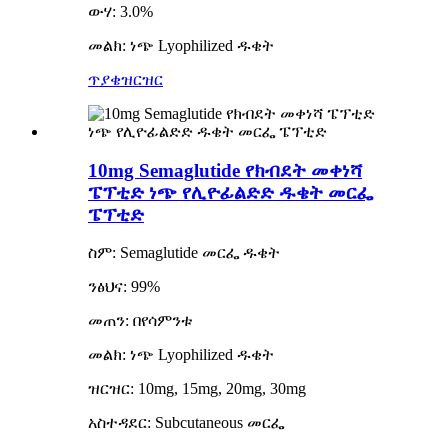
ውሃ: 3.0%
መልክ: ነጭ Lyophilized ዱቄት
ጥያቄ
ዝርዝር
10mg Semaglutide የክብደት መቀነሻ
ፔፕቲድ ነጭ የሊዮፊልድድ ዱቄት መርፌ
ፔፕቲድ
ስም: Semaglutide መርፌ ዱቄት
ንፅህና: 99%
መጠን: በየሳምንቱ
መልክ: ነጭ Lyophilized ዱቄት
ዝርዝር: 10mg, 15mg, 20mg, 30mg
አስተዳደር: Subcutaneous መርፌ