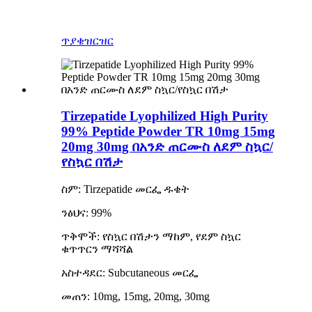
ጥያቄ
ዝርዝር
Tirzepatide Lyophilized High Purity
99% Peptide Powder TR 10mg 15mg
20mg 30mg በአንድ ጠርሙስ ለደም ስኳር/
የስኳር በሽታ
ስም: Tirzepatide መርፌ ዱቄት
ንፅህና: 99%
ጥቅሞች: የስኳር በሽታን ማከም, የደም ስኳር
ቁጥጥርን ማሻሻል
አስተዳደር: Subcutaneous መርፌ
መጠን: 10mg, 15mg, 20mg, 30mg