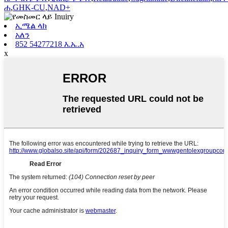
ሐ
,
GHK-CU
,
NAD+
ኢሜል ላክ
አለን
852 54277218 እ.ኤ.አ
x