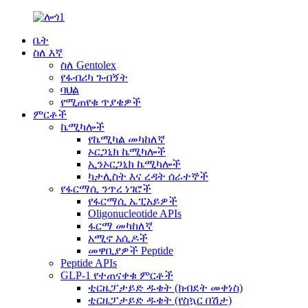
ቤት
ስለ እኛ
ስለ Gentolex
የፋብሪካ ጉብኝት
ባህል
የሚጠየቁ ጥያቄዎች
ምርቶች
ኬሚካሎች
የኬሚካል መካከለኛ
ኦርጋኒክ ኬሚካሎች
ኢንኦርጋኒክ ኬሚካሎች
ካታሊስት እና ረዳት ሰራተኞች
የፋርማሲ ንጥረ ነገሮች
የፋርማሲ ኤፒአይዎች
Oligonucleotide APIs
ፋርማ መካከለኛ
አሚኖ አሲዶች
መዋቢያዎች Peptide
Peptide APIs
GLP-1 የተጠናቀቁ ምርቶች
ቲርዜፓታይድ ዱቄት (ክብደት መቀነስ)
ቲርዜፓታይድ ዱቄት (የስኳር በሽታ)