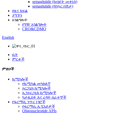
semaglutide (ክብደት መቀነስ)
semaglutide (የስኳር በሽታ)
የዜና ክፍል
ያግኙን
አገልግሎት
የግዥ አገልግሎት
CRO&CDMO
English
ቤት
ምርቶች
ምድቦች
ኬሚካሎች
የኬሚካል መካከለኛ
ኦርጋኒክ ኬሚካሎች
ኢንኦርጋኒክ ኬሚካሎች
ካታሊስት እና ረዳት ሰራተኞች
የፋርማሲ ንጥረ ነገሮች
የፋርማሲ ኤፒአይዎች
Oligonucleotide APIs