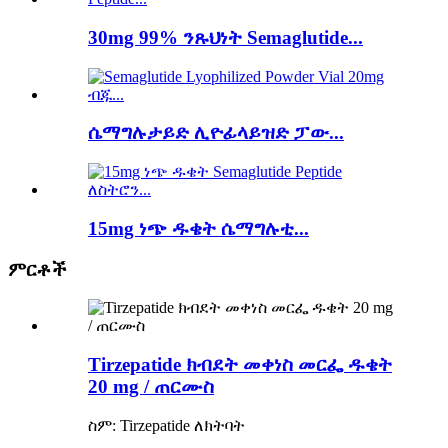
30mg 99% ንጹህነት Semaglutide...
ሴማግሉታይድ ሊዮፊላይዝድ ፓው...
15mg ነጭ ዱቄት ሴማግሉቲ...
ምርቶች
Tirzepatide ክብደት መቀነስ መርፌ ዱቄት
20 mg / ጠርሙስ
ስም: Tirzepatide ለክትባት