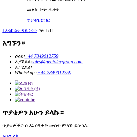
መልክ: ነጭ ዱቄት
ጥያቄ
ዝርዝር
1
2
3
4
5
6
ቀጣይ >
>>
ገጽ 1/11
አግኙን።
ስልክ፡
+44 7849012759
ኢሜይል፡
sales@gentolexgroup.com
ኢሜይል፡
WhatsApp :
+44 7849012759
ጥያቄዎን አሁን ይላኩ።
ጥያቄዎችዎ በ 24 ሰዓታት ውስጥ ምላሽ ይሰጣሉ!
አሁን ላክ