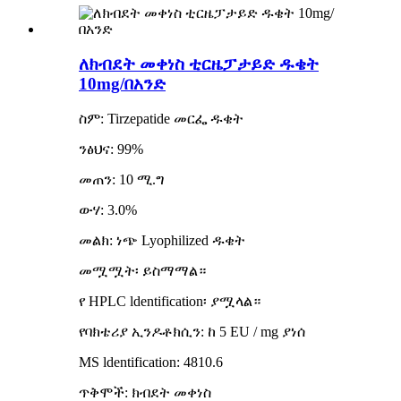
ለክብደት መቀነስ ቲርዜፓታይድ ዱቄት
10mg/በአንድ
ስም: Tirzepatide መርፌ ዱቄት
ንፅህና: 99%
መጠን: 10 ሚ.ግ
ውሃ: 3.0%
መልክ: ነጭ Lyophilized ዱቄት
መሟሟት፡ ይስማማል።
የ HPLC ldentification፡ ያሟላል።
የባክቴሪያ ኢንዶቶክሲን: ከ 5 EU / mg ያነሰ
MS ldentification: 4810.6
ጥቅሞች: ክብደት መቀነስ