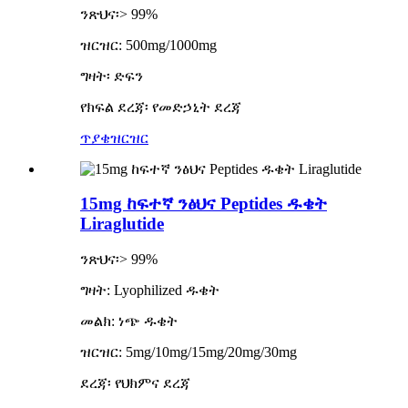
ንጽህና፡> 99%
ዝርዝር: 500mg/1000mg
ግዛት፡ ድፍን
የክፍል ደረጃ፡ የመድኃኒት ደረጃ
ጥያቄ
ዝርዝር
15mg ከፍተኛ ንፅህና Peptides ዱቄት
Liraglutide
ንጽህና፡> 99%
ግዛት: Lyophilized ዱቄት
መልክ: ነጭ ዱቄት
ዝርዝር: 5mg/10mg/15mg/20mg/30mg
ደረጃ፡ የህክምና ደረጃ