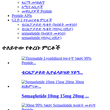
ፋርማ መካከለኛ
አሚኖ አሲዶች
መዋቢያዎች Peptide
Peptide APIs
GLP-1 የተጠናቀቁ ምርቶች
ቲርዜፓታይድ ዱቄት (ክብደት መቀነስ)
ቲርዜፓታይድ ዱቄት (የስኳር በሽታ)
semaglutide (ክብደት መቀነስ)
semaglutide (የስኳር በሽታ)
ተለይተው የቀረቡ ምርቶች
ቲርዜፓታይድ ሊዮፊላይዝድ ሃይግ...
Semaglutide 10mg 15mg 20mg ...