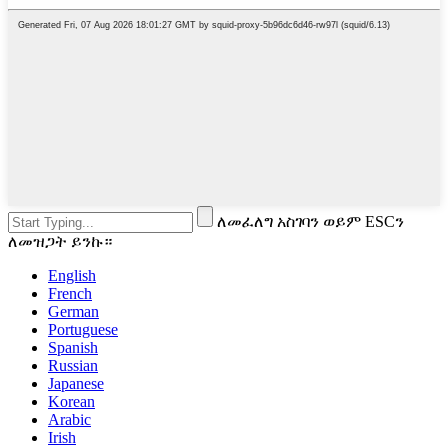
ለመፈለግ አስገባን ወይም ESCን
ለመዝጋት ይንኩ።
English
French
German
Portuguese
Spanish
Russian
Japanese
Korean
Arabic
Irish