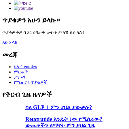
ጥያቄዎን አሁን ይላኩ።
ጥያቄዎችዎ በ 24 ሰዓታት ውስጥ ምላሽ ይሰጣሉ!
አሁን ላክ
መረጃ
ስለ Gentolex
ምርቶች
ያግኙን
የሚጠየቁ ጥያቄዎች
የቅርብ ጊዜ ዜናዎች
ስለ GLP-1 ምን ያህል ያውቃሉ?
Retatrutide እንዴት ነው የሚሰራው?
ውጤቶችን ለማየት ምን ያህል ጊዜ