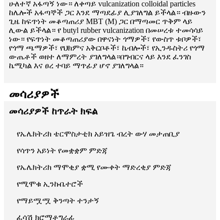
ሁለተኛ አፋጣኝ ነው። ለቀጣይ vulcanization colloidal particles
ከሌሎች አፋጣኞች ጋር እንደ ማጣደፊያ ሊያገለግል ይችላል። ብዙውን
ጊዜ ከፍጥነት መቆጣጠሪያ MBT (M) ጋር በማጣመር ጥቅም ላይ
ሊውል ይችላል። የ butyl rubber vulcanization በመሠረቱ ተመሳሳይ
ነው። የፍጥነት መቆጣጠሪያው በዋናነት ጎማዎች፣ የውስጥ ቱቦዎች፣
የጎማ ጫማዎች፣ የህክምና አቅርቦቶች፣ ኬብሎች፣ የኢንዱስትሪ የጎማ
ውጤቶች ወዘተ ለማምረት ያገለግላል።በግብርና ላይ እንደ ፈንገስ
ኬሚካል እና ፀረ ተባይ ማጥፊያ ሆኖ ያገለግላል።
መሳሪያዎች
መሳሪያዎች ከጥራት ክፍል
የኤሌክትሪክ ቴርሞስታቲክ አይዝጌ ብረት ውሃ መታጠቢያ
የሳጥን አይነት የመቋቋም ምድጃ
የኤሌክትሪክ ማሞቂያ ቋሚ የሙቀት ማድረቂያ ምድጃ
የሚሞቁ ኢንኩቤተሮች
የማይሟሟ ቅንጣት ተንታኝ
ፈሳሽ ክሮማቶግራፊ