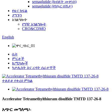
semaglutide (ክብደት መቀነስ)
semaglutide (የስኳር በሽታ)
የዜና ክፍል
ያግኙን
አገልግሎት
የግዥ አገልግሎት
CRO&CDMO
English
ቤት
ምርቶች
ኬሚካሎች
ካታሊስት እና ረዳት ሰራተኞች
Accelerator Tetramethylthiuram disulfide TMTD 137-26-8
አጭር መግለጫ፡-