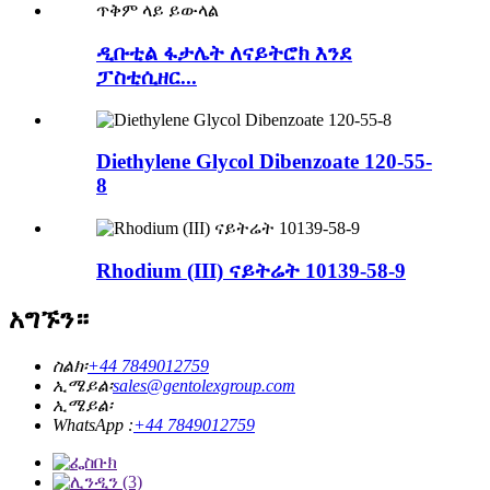
ዲቡቲል ፋታሌት ለናይትሮክ እንደ
ፓስቲሲዘር...
Diethylene Glycol Dibenzoate 120-55-
8
Rhodium (III) ናይትሬት 10139-58-9
አግኙን።
ስልክ፡
+44 7849012759
ኢሜይል፡
sales@gentolexgroup.com
ኢሜይል፡
WhatsApp :
+44 7849012759