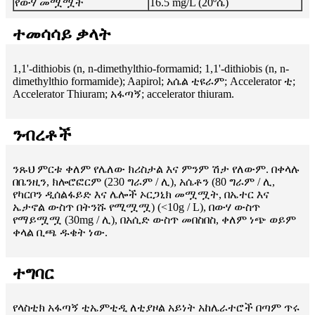
የውሃ መሟሟት
16.5 mg/L (20ºሴ)
ተመሳሳይ ቃላት
1,1'-dithiobis (n, n-dimethylthio-formamid; 1,1'-dithiobis (n, n-
dimethylthio formamide); Aapirol; አሴል ቲዩራም; Accelerator ቲ;
Accelerator Thiuram; አፋጣኝ; accelerator thiuram.
ንብረቶች
ንጹህ ምርቱ ቀለም የሌለው ክሪስታል እና ምንም ሽታ የለውም. በቀላሉ
በቤንዚን, ክሎሮፎርም (230 ግራም / ሊ), አሴቶን (80 ግራም / ሊ,
የካርቦን ዲሰልፋይድ እና ሌሎች ኦርጋኒክ መሟሟት, በኤተር እና
ኤታኖል ውስጥ በትንሹ የሚሟሟ) (<10g / L), በውሃ ውስጥ
የማይሟሟ (30mg / ሊ), በአሲድ ውስጥ መበስበስ, ቀለም ነጭ ወይም
ቀላል ቢጫ ዱቄት ነው.
ተግባር
የላስቲክ አፋጣኝ ቲኤምቲዲ ለቲያዞል አይነት አከሌራተሮች በጣም ጥሩ