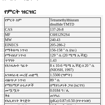
የምርት ዝርዝር
የምርት ስም
Tetramethylthiuram
disulfide/TMTD
CAS
137-26-8
MF
C6H12N2S4
MW
240.43
EINECS
205-286-2
የማቅለጫ ነጥብ
156-158 ° ሴ (በራ)
የማብሰያ ነጥብ
129 ° ሴ (20 ሚሜ ኤችጂ)
ጥግግት
1.43
የእንፋሎት ግፊት
8 x 10-6 ሚሜ ኤችጂ በ 20 ° ሴ
(NIOSH, 1997)
አንጸባራቂ መረጃ ጠቋሚ
1.5500 (ግምት)
ብልጭታ ነጥብ
89 ° ሴ
የማከማቻ ሁኔታዎች
በማይነቃነቅ ጋዝ (አርጎን)
መሟሟት
0.0184 ግ / ሊ
ቅፅ
ጠንካራ
የአሲድነት ቅንጅት
(pKa) 0.87±0.50 (የተተነበየ)