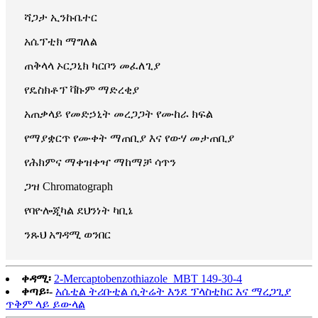
ሻጋታ ኢንኩቤተር
አሴፕቲክ ማግለል
ጠቅላላ ኦርጋኒክ ካርቦን መፈለጊያ
የዴስክቶፕ ቫኩም ማድረቂያ
አጠቃላይ የመድኃኒት መረጋጋት የሙከራ ክፍል
የማያቋርጥ የሙቀት ማጠቢያ እና የውሃ መታጠቢያ
የሕክምና ማቀዝቀዣ ማከማቻ ሳጥን
ጋዝ Chromatograph
የባዮሎጂካል ደህንነት ካቢኔ
ንጹህ አግዳሚ ወንበር
ቀዳሚ፡
2-Mercaptobenzothiazole_MBT 149-30-4
ቀጣይ፡-
አሴቲል ትሪቡቲል ሲትሬት እንደ ፕላስቲከር እና ማረጋጊያ
ጥቅም ላይ ይውላል