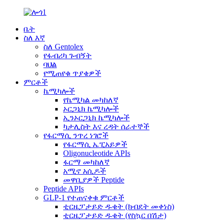
ቤት
ስለ እኛ
ስለ Gentolex
የፋብሪካ ጉብኝት
ባህል
የሚጠየቁ ጥያቄዎች
ምርቶች
ኬሚካሎች
የኬሚካል መካከለኛ
ኦርጋኒክ ኬሚካሎች
ኢንኦርጋኒክ ኬሚካሎች
ካታሊስት እና ረዳት ሰራተኞች
የፋርማሲ ንጥረ ነገሮች
የፋርማሲ ኤፒአይዎች
Oligonucleotide APIs
ፋርማ መካከለኛ
አሚኖ አሲዶች
መዋቢያዎች Peptide
Peptide APIs
GLP-1 የተጠናቀቁ ምርቶች
ቲርዜፓታይድ ዱቄት (ክብደት መቀነስ)
ቲርዜፓታይድ ዱቄት (የስኳር በሽታ)