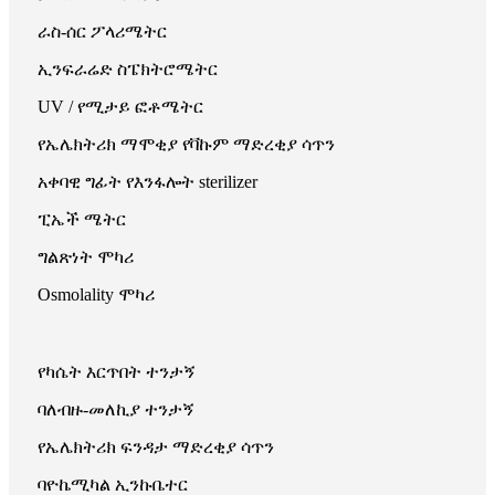
ራስ-ሰር ፖላሪሜትር
ኢንፍራሬድ ስፔክትሮሜትር
UV / የሚታይ ፎቶሜትር
የኤሌክትሪክ ማሞቂያ የቫኩም ማድረቂያ ሳጥን
አቀባዊ ግፊት የእንፋሎት sterilizer
ፒኤች ሜትር
ግልጽነት ሞካሪ
Osmolality ሞካሪ
የካሴት እርጥበት ተንታኝ
ባለብዙ-መለኪያ ተንታኝ
የኤሌክትሪክ ፍንዳታ ማድረቂያ ሳጥን
ባዮኬሚካል ኢንኩቤተር