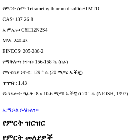
የምርት ስም: Tetramethylthiuram disulfide/TMTD
CAS፡ 137-26-8
ኤምኤፍ፡ C6H12N2S4
MW: 240.43
EINECS፡ 205-286-2
የማቅለጫ ነጥብ፡ 156-158°ሴ (በራ)
የማብሰያ ነጥብ: 129 ° ሴ (20 ሚሜ ኤችጂ)
ጥግግት: 1.43
የእንፋሎት ግፊት: 8 x 10-6 ሚሜ ኤችጂ በ 20 ° ሴ (NIOSH, 1997)
ኢሜይል ይላኩልን።
የምርት ዝርዝር
የምርት መለያዎች