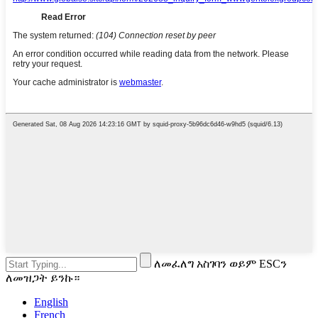
ለመፈለግ አስገባን ወይም ESCን
ለመዝጋት ይንኩ።
English
French