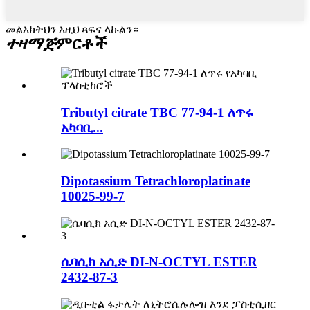
መልእክትህን እዚህ ጻፍና ላኩልን።
ተዛማጅ
ምርቶች
Tributyl citrate TBC 77-94-1 ለጥሩ
አካባቢ...
Dipotassium Tetrachloroplatinate
10025-99-7
ሴባሲክ አሲድ DI-N-OCTYL ESTER
2432-87-3